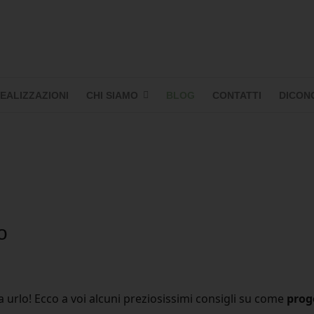
EALIZZAZIONI
CHI SIAMO
BLOG
CONTATTI
DICONO
o
a urlo! Ecco a voi alcuni preziosissimi consigli su come
prog