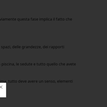
vviamente questa fase implica il fatto che
i spazi, delle grandezze, dei rapporti
la piscina, le sedute e tutto quello che avete
prima, tutto deve avere un senso, elementi
×