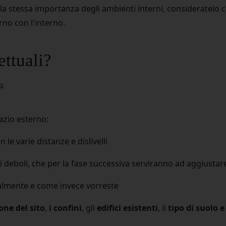
 la stessa importanza degli ambienti interni, consideratelo
rno con l'interno.
ettuali?
a
pazio esterno:
 le varie distanze e dislivelli
i deboli, che per la fase successiva serviranno ad aggiustare 
ualmente e come invece vorreste
one del sito
,
i confini
, gli
edifici esistenti
, il
tipo di suolo 