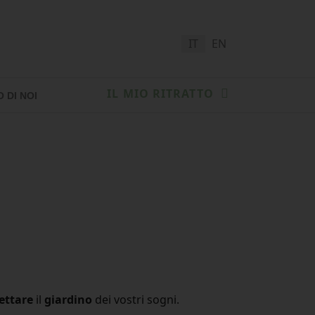
Seleziona la tua lingua
IT
EN
IL MIO RITRATTO
 DI NOI
ettare
il
giardino
dei vostri sogni.