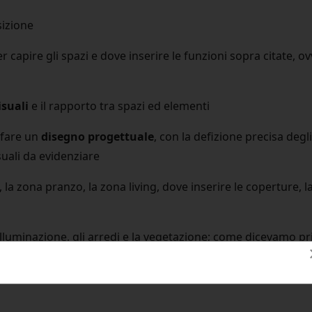
sizione
r capire gli spazi e dove inserire le funzioni sopra citate, o
isuali
e il rapporto tra spazi ed elementi
a fare un
disegno progettuale
, con la defizione precisa degl
isuali da evidenziare
o, la zona pranzo, la zona living, dove inserire le coperture, 
 l'illuminazione, gli arredi e la vegetazione; come dicevamo 
o a dare un'idea di uniformità, connessione e regolarità