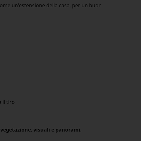
 come un'estensione della casa, per un buon
il tiro
e vegetazione
,
visuali e panorami
,