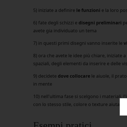
5) iniziate a definire
le funzioni
e la loro po
6) fate degli schizzi e
disegni preliminari
pe
avete gia individuato un tema
7) in questi primi disegni vanno inserite le
v
8) ora che avete le idee più chiare, iniziate 
spaziali, degli elementi da inserire e delle v
9) decidete
dove collocare
le aiuole, il prat
in mente
10) nell'ultima fase si scelgono i materiali,
con lo stesso stile, colore o texture aiutan
Esempi pratici