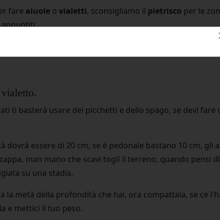
er fare
aiuole
o
vialetti
, sconsigliamo il
pietrisco
per le zon
appuntiti.
zioni, una volta scelto il tipo che preferite nel vicino fornit
vialetto.
ati ti basterà usare dei picchetti e dello spago, se devi fare
tà dovrà essere di 20 cm, se è pedonale bastano 10 cm, gli att
zappa, man mano che scavi togli il terreno, quando pensi di 
iata su una stadia.
la metà della profondità che hai, ora compattala, se ce l'ha
 e mettici il tuo peso.