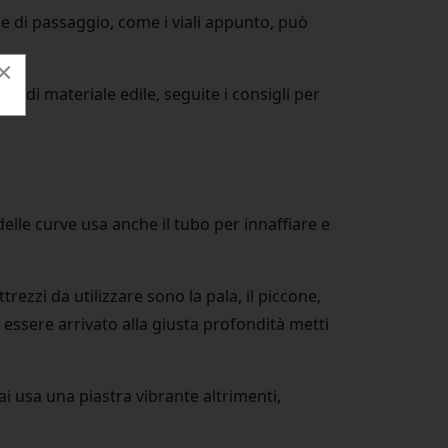
e di passaggio, come i viali appunto, può
×
ore di materiale edile, seguite i consigli per
 delle curve usa anche il tubo per innaffiare e
rezzi da utilizzare sono la pala, il piccone,
essere arrivato alla giusta profondità metti
i usa una piastra vibrante altrimenti,