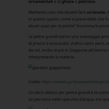
ornamentali
e di
ghiaia
o
pietrisco
.
Mettiamo caso che dovete fare
un'aiuola
, 
in questo spazio, come vi piacerebbe che fos
alcuni spazi per le piante? Insomma le possi
Le pietre grandi hanno uno svantaggio pri
di prezzo è assicurato, d'altro canto però,
da noi, molto di più in Giappone all'interno
interpretando la materia.
Credits:
https://ameblo.jp/tikuwanoisobeage2
Un altro utilizzo per pietre grandi è la cost
un percorso nello specchio d'acqua, ma que