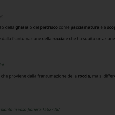
ut
zo della
ghiaia
o del
pietrisco
come
pacciamatura
e a
sco
 dalla frantumazione della
roccia
e che ha subito un'azione 
lot
che proviene dalla frantumazione della
roccia
, ma si diffe
-pianta-in-vaso-fioriera-1562728/