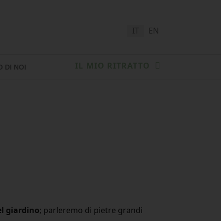
Seleziona la tua lingua
IT
EN
IL MIO RITRATTO
 DI NOI
el giardino
; parleremo di pietre grandi