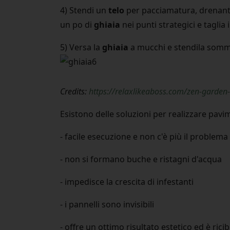
4) Stendi un
telo
per pacciamatura, drenante
un po di
ghiaia
nei punti strategici e taglia i
5) Versa la
ghiaia
a mucchi e stendila somma
Credits:
https://relaxlikeaboss.com/zen-garden-
Esistono delle soluzioni per realizzare pavim
- facile esecuzione e non c'è più il proble
- non si formano buche e ristagni d'acqua
- impedisce la crescita di infestanti
- i pannelli sono invisibili
- offre un ottimo risultato estetico ed è rici