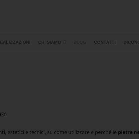
EALIZZAZIONI
CHI SIAMO
BLOG
CONTATTI
DICONO
030
, estetici e tecnici, su come utilizzare e perché le
pietre n