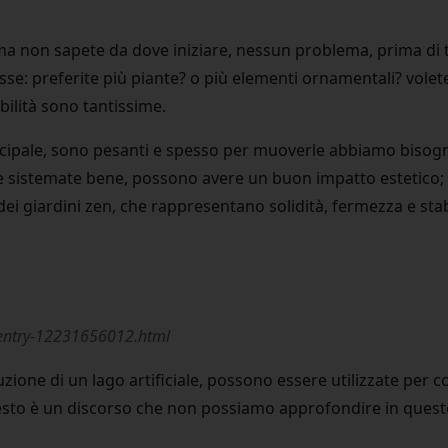
ma non sapete da dove iniziare, nessun problema, prima di tu
se: preferite più piante? o più elementi ornamentali? volete 
bilità sono tantissime.
ncipale, sono pesanti e spesso per muoverle abbiamo bisog
 se sistemate bene, possono avere un buon impatto estetico
 dei giardini zen, che rappresentano solidità, fermezza e sta
/entry-12231656012.html
ruzione di un lago artificiale, possono essere utilizzate per 
sto è un discorso che non possiamo approfondire in questo