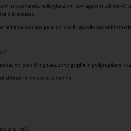
 mi raccomando, nelle giunzioni, sovrapponi i teli per 4
l telo in eccesso.
riamente con una pala, poi usa il rastrello per uniformarla
kit/
entazioni stabili in ghiaia, sono
griglie
in polipropilene, i v
ma di affondare mentre si cammina
blabile al 100%