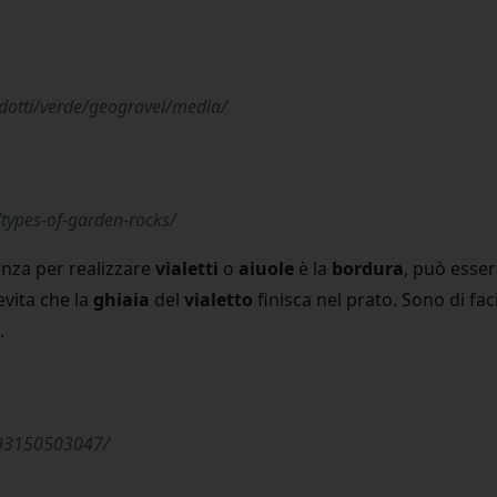
dotti/verde/geogravel/media/
types-of-garden-rocks/
nza per realizzare
vialetti
o
aiuole
è la
bordura
, può esser
evita che la
ghiaia
del
vialetto
finisca nel prato. Sono di fac
.
993150503047/