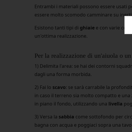
Entrambi i materiali possono essere usati p
essere molto scomodo camminare su inerti 
Esistono tanti tipi di
ghiaie
e con varie colora
un'ottima realizzazione.
Per la realizzazione di un'aiuola o un 
1) Delimita l'area: se hai dei contorni squadr
dagli una forma morbida.
2) Fai lo
scavo
: se sarà carrabile la profondi
in caso il terreno sia molto compatto e una 
in piano il fondo, utilizzando una
livella
pogg
3) Versa la
sabbia
come sottofondo per circa 
bagna con acqua e poggiaci sopra una tavola