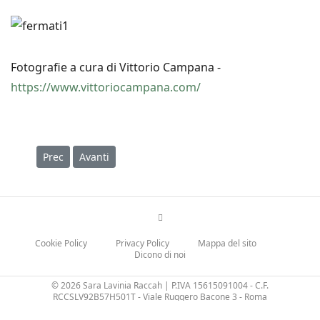
Fotografie a cura di Vittorio Campana -
https://www.vittoriocampana.com/
Articolo precedente: Linee guida realizzazione giardino
Articolo successivo: Tavoli da giardino, quali scegli
Prec
Avanti
Cookie Policy
Privacy Policy
Mappa del sito
Dicono di noi
© 2026 Sara Lavinia Raccah | P.IVA 15615091004 - C.F.
RCCSLV92B57H501T - Viale Ruggero Bacone 3 - Roma
Credits elmweb