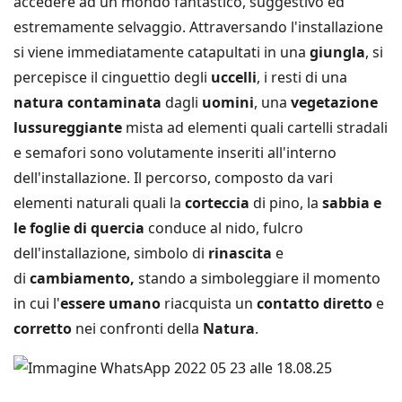
accedere ad un mondo fantastico, suggestivo ed
estremamente selvaggio. Attraversando l'installazione
si viene
immediatamente catapultati in una
giungla
, si
percepisce il cinguettio degli
uccelli
, i resti di una
natura contaminata
dagli
uomini
, una
vegetazione
lussureggiante
mista ad elementi quali cartelli stradali
e semafori sono volutamente inseriti all'interno
dell'installazione. Il percorso, composto da vari
elementi naturali quali la
corteccia
di pino, la
sabbia e
le foglie di quercia
conduce al nido, fulcro
dell'installazione,
simbolo di
rinascita
e
di
cambiamento,
stando a simboleggiare il
momento
in cui l'
essere umano
riacquista un
contatto diretto
e
corretto
nei confronti della
Natura
.