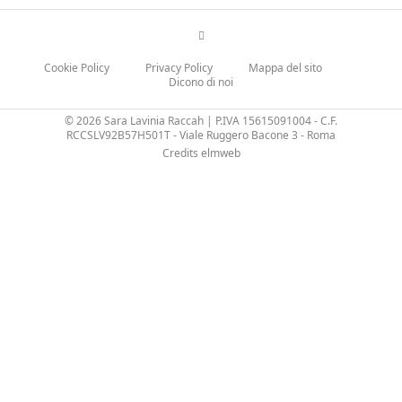
Cookie Policy
Privacy Policy
Mappa del sito
Dicono di noi
© 2026 Sara Lavinia Raccah | P.IVA 15615091004 - C.F.
RCCSLV92B57H501T - Viale Ruggero Bacone 3 - Roma
Credits elmweb