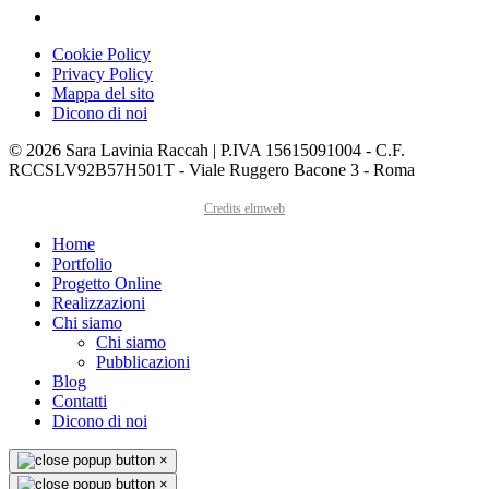
Cookie Policy
Privacy Policy
Mappa del sito
Dicono di noi
© 2026 Sara Lavinia Raccah | P.IVA 15615091004 - C.F.
RCCSLV92B57H501T - Viale Ruggero Bacone 3 - Roma
Credits elmweb
Home
Portfolio
Progetto Online
Realizzazioni
Chi siamo
Chi siamo
Pubblicazioni
Blog
Contatti
Dicono di noi
×
×