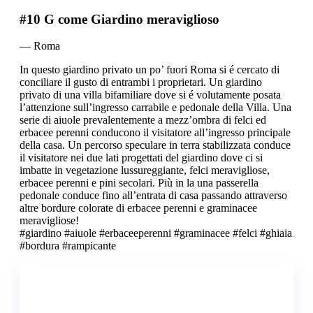
#10 G come Giardino meraviglioso
— Roma
In questo giardino privato un po’ fuori Roma si é cercato di
conciliare il gusto di entrambi i proprietari. Un giardino
privato di una villa bifamiliare dove si é volutamente posata
l’attenzione sull’ingresso carrabile e pedonale della Villa. Una
serie di aiuole prevalentemente a mezz’ombra di felci ed
erbacee perenni conducono il visitatore all’ingresso principale
della casa. Un percorso speculare in terra stabilizzata conduce
il visitatore nei due lati progettati del giardino dove ci si
imbatte in vegetazione lussureggiante, felci meravigliose,
erbacee perenni e pini secolari. Più in la una passerella
pedonale conduce fino all’entrata di casa passando attraverso
altre bordure colorate di erbacee perenni e graminacee
meravigliose!
#giardino #aiuole #erbaceeperenni #graminacee #felci #ghiaia
#bordura #rampicante