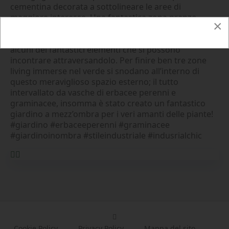
cementina decorata a sottolineare le aree di
maggiore interesse. Una fantastica zona pranzo,
×
adibita con una pergola autoportante, un bel tavolo
rustico in legno, una cucina da esterno sono soltanto
alcuni dei fantastici elementi che si possono
incontrare attraversandolo. Per finire ben tre zone
living immerse nel verde si snodano all’interno di
questo meraviglioso spazio esterno; il tutto
intervallato da vasche di erbacee perenni e
graminacee, insomma è stato creato un fantastico
giardino a mezz’ombra per i veri amanti delle piante!
#giardino #erbaceeperenni #graminacee
#giardinoinombra #stileindustriale #indusrialchic
Cookie Policy
Privacy Policy
Mappa del sito