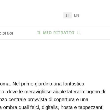
Seleziona la tua lingua
IT
EN
IL MIO RITRATTO
 DI NOI
 Roma. Nel primo giardino una fantastica
o, dove le meravigliose aiuole laterali cingono di
anzo centrale provvista di copertura e una
 ombra quali felci, digitalis, hosta e tappezzanti