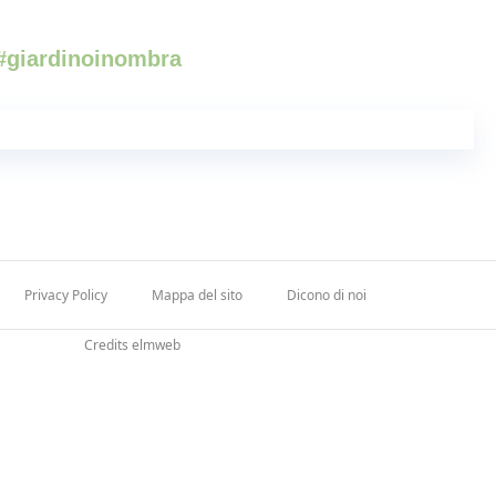
 #giardinoinombra
Privacy Policy
Mappa del sito
Dicono di noi
Credits elmweb