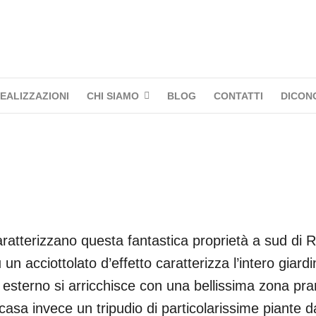
EALIZZAZIONI
CHI SIAMO
BLOG
CONTATTI
DICONO
 caratterizzano questa fantastica proprietà a sud di
 acciottolato d’effetto caratterizza l’intero giardin
io esterno si arricchisce con una bellissima zona pr
casa invece un tripudio di particolarissime piante da