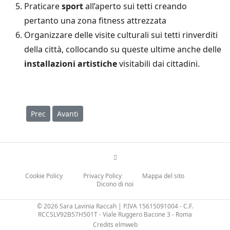
Praticare
sport
all’aperto sui tetti creando
pertanto una zona fitness attrezzata
Organizzare delle visite culturali sui tetti rinverditi
della città, collocando su queste ultime anche delle
installazioni artistiche
visitabili dai cittadini.
Articolo precedente: Alveari, condivisioni e benessere ve
Articolo successivo: B come Biolago, cos'è, come si 
Prec
Avanti
Cookie Policy
Privacy Policy
Mappa del sito
Dicono di noi
© 2026 Sara Lavinia Raccah | P.IVA 15615091004 - C.F.
RCCSLV92B57H501T - Viale Ruggero Bacone 3 - Roma
Credits elmweb