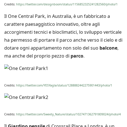
Credits:
https://twitter.com/designboom/status/1156852325241282560/photo/1
Il One Central Park, in Australia, è un fabbricato a
carattere paesaggistico innovativo, oltre agli
accorgimenti tecnici e bioclimatici, lo sviluppo verticale
ha permesso di portare il parco anche verso il cielo e di
dotare ogni appartamento non solo del suo
balcone
,
ma anche del proprio pezzo di
parco
.
Credits:
https://twitter.com/YESYagla/status/1288882442275901443/photo/1
Credits:
https://twitter.com/Sweety_Nature/status/1027471362791809024/photo/4
Il
Giardino pensile
di Crossrail Place a Londra, è un