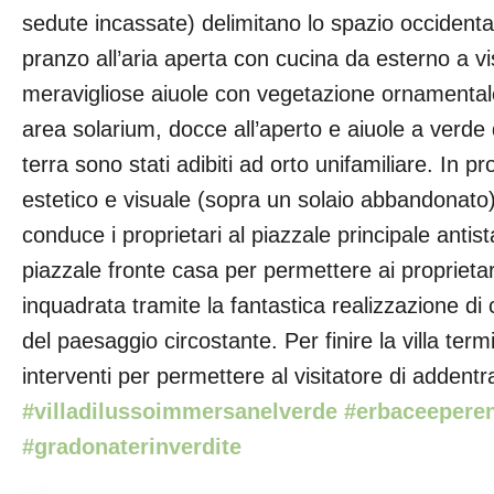
sedute incassate) delimitano lo spazio occident
pranzo all’aria aperta con cucina da esterno a vis
meravigliose aiuole con vegetazione ornamental
area solarium, docce all’aperto e aiuole a verde don
terra sono stati adibiti ad orto unifamiliare. In pr
estetico e visuale (sopra un solaio abbandonat
conduce i proprietari al piazzale principale antis
piazzale fronte casa per permettere ai proprietari
inquadrata tramite la fantastica realizzazione di
del paesaggio circostante. Per finire la villa ter
interventi per permettere al visitatore di addentr
#villadilussoimmersanelverde #erbaceeperenn
#gradonaterinverdite