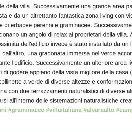
ale della villa. Successivamente una grande area pa
ta e da un altrettanto fantastica zona living con vist
e di erbacee perenni e graminacee. Successivament
ano un angolo di relax ai proprietari della villa. Al di
ossimità dell’edificio invece è stato installato da un
o) dall’altro, una gradonata immersa nel verde ac
tante l’edificio. Successivamente un ulteriore area li
 di godere appieno della vista migliore della casa (v
 collinette a verde di diverse altezze e conformazio
mina con due terrazzamenti naturalistici di diverse a
arsi all’interno delle sistemazioni naturalistiche cr
i #graminacee #villaitaliana #alvaraalto #cam