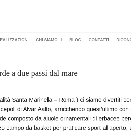
EALIZZAZIONI
CHI SIAMO
BLOG
CONTATTI
DICONO
erde a due passi dal mare
 località Santa Marinella – Roma ) ci siamo divertiti 
scepoli di Alvar Aalto, arricchendo quest’ultimo con 
erde composto da aiuole ornamentali di erbacee per
zzo campo da basket per praticare sport all’aperto, 